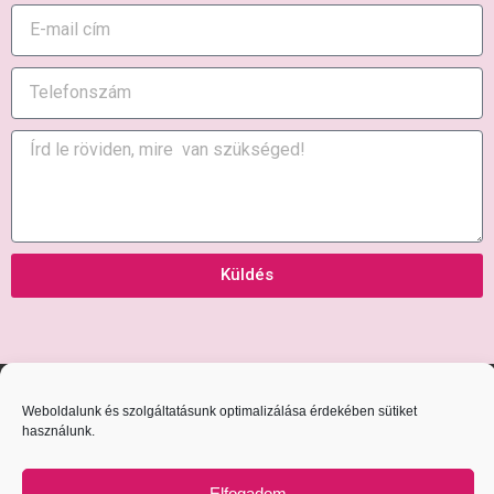
Küldés
Copyright 2020 © Minden Jog Fenntartva
Weboldalunk és szolgáltatásunk optimalizálása érdekében sütiket
használunk.
Adatvédelmi Nyilatkozat
Elfogadom