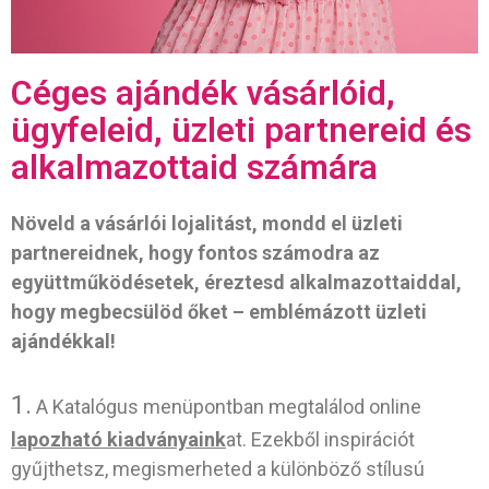
Céges ajándék vásárlóid,
ügyfeleid, üzleti partnereid és
alkalmazottaid számára
Növeld a vásárlói lojalitást, mondd el üzleti
partnereidnek, hogy fontos számodra az
együttműködésetek, éreztesd alkalmazottaiddal,
hogy megbecsülöd őket – emblémázott üzleti
ajándékkal!
1.
A Katalógus menüpontban megtalálod online
lapozható kiadványaink
at. Ezekből inspirációt
gyűjthetsz, megismerheted a különböző stílusú