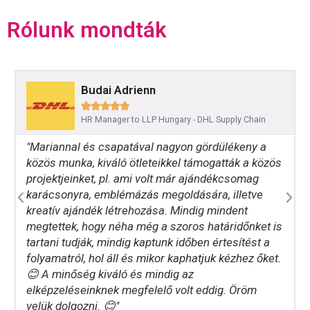
Rólunk mondták
Budai Adrienn





HR Manager to LLP Hungary - DHL Supply Chain
"Mariannal és csapatával nagyon gördülékeny a
közös munka, kiváló ötleteikkel támogatták a közös
projektjeinket, pl. ami volt már ajándékcsomag
karácsonyra, emblémázás megoldására, illetve
kreatív ajándék létrehozása. Mindig mindent
megtettek, hogy néha még a szoros határidőnket is
tartani tudják, mindig kaptunk időben értesítést a
folyamatról, hol áll és mikor kaphatjuk kézhez őket.
😊 A minőség kiváló és mindig az
elképzeléseinknek megfelelő volt eddig. Öröm
velük dolgozni. 😊"