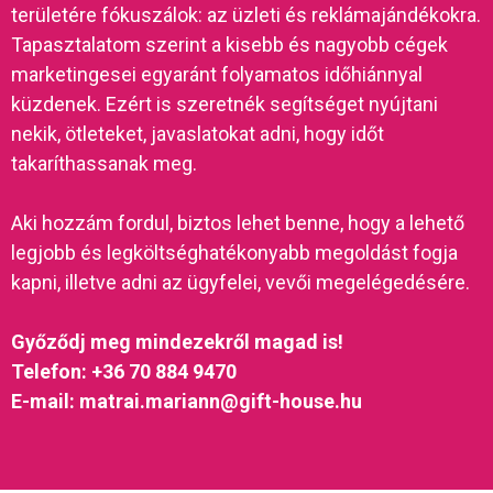
területére fókuszálok: az üzleti és reklámajándékokra.
Tapasztalatom szerint a kisebb és nagyobb cégek
marketingesei egyaránt folyamatos időhiánnyal
küzdenek. Ezért is szeretnék segítséget nyújtani
nekik, ötleteket, javaslatokat adni, hogy időt
takaríthassanak meg.
Aki hozzám fordul, biztos lehet benne, hogy a lehető
legjobb és legköltséghatékonyabb megoldást fogja
kapni, illetve adni az ügyfelei, vevői megelégedésére.
Győződj meg mindezekről magad is!
Telefon: +36 70 884 9470
E-mail: matrai.mariann@gift-house.hu