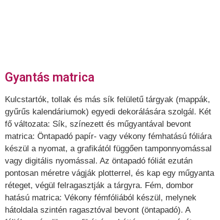
Gyantás matrica
Kulcstartók, tollak és más sík felületű tárgyak (mappák,
gyűrűs kalendáriumok) egyedi dekorálására szolgál. Két
fő változata: Sík, színezett és műgyantával bevont
matrica: Öntapadó papír- vagy vékony fémhatású fóliára
készül a nyomat, a grafikától függően tamponnyomással
vagy digitális nyomással. Az öntapadó fóliát ezután
pontosan méretre vágják plotterrel, és kap egy műgyanta
réteget, végül felragasztják a tárgyra. Fém, dombor
hatású matrica: Vékony fémfóliából készül, melynek
hátoldala szintén ragasztóval bevont (öntapadó). A