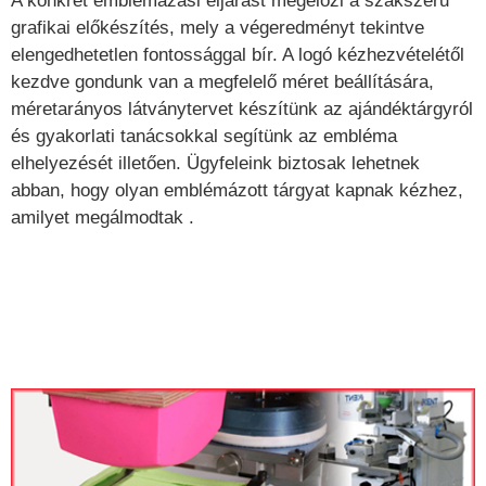
A konkrét emblémázási eljárást megelőzi a szakszerű
grafikai előkészítés, mely a végeredményt tekintve
elengedhetetlen fontossággal bír. A logó kézhezvételétől
kezdve gondunk van a megfelelő méret beállítására,
méretarányos látványtervet készítünk az ajándéktárgyról
és gyakorlati tanácsokkal segítünk az embléma
elhelyezését illetően. Ügyfeleink biztosak lehetnek
abban, hogy olyan emblémázott tárgyat kapnak kézhez,
amilyet megálmodtak .