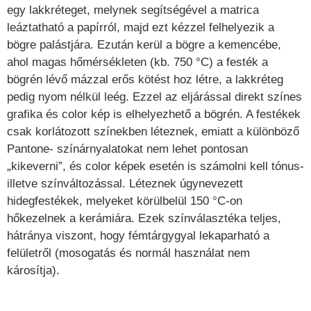
egy lakkréteget, melynek segítségével a matrica
leáztatható a papírról, majd ezt kézzel felhelyezik a
bögre palástjára. Ezután kerül a bögre a kemencébe,
ahol magas hőmérsékleten (kb. 750 °C) a festék a
bögrén lévő mázzal erős kötést hoz létre, a lakkréteg
pedig nyom nélkül leég. Ezzel az eljárással direkt színes
grafika és color kép is elhelyezhető a bögrén. A festékek
csak korlátozott színekben léteznek, emiatt a különböző
Pantone- színárnyalatokat nem lehet pontosan
„kikeverni”, és color képek esetén is számolni kell tónus-
illetve színváltozással. Léteznek úgynevezett
hidegfestékek, melyeket körülbelül 150 °C-on
hőkezelnek a kerámiára. Ezek színválasztéka teljes,
hátránya viszont, hogy fémtárgygyal lekaparható a
felületről (mosogatás és normál használat nem
károsítja).