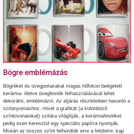
Bögre emblémázás
Bögréket és üvegpoharakat magas hőfokon beégetett
kerámia- illetve üvegfesték felhasználásával lehet
dekorálni, emblémázni. Az eljárás részleteiben hasonló a
szitanyomáshoz, mivel a grafikát (a különböző
színkivonatokat) szitára világítják, a kerámiafestéket
pedig ezen keresztül egy speciális papírra nyomják.
Miután az összes színt felhordták erre a felületre, kap