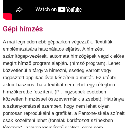
Gépi hímzés
A mai legmodernebb gépparkon végezzük. Textíliák
emblémázására használatos eljárás. A hímzést
számítógép-vezérelt, automata hímzőgépek végzik előre
megírt hímző program alapján. (hímző program). Lehet
közvetlenül a tárgyra hímezni, esetleg varrott vagy
ragasztott applikációval készíteni a mintát. Ez utóbbi
akkor hasznos, ha a textíliát nem lehet egy rétegben
hímzőkeretbe feszíteni. (Pl. ingzsebek esetében
közvetlen hímzéssel összevarrnánk a zsebet). Hátránya
a szitanyomással szemben, hogy nem lehet olyan
pontosan reprodukálni a grafikát, a Pantone-skála színeit
csak közelíteni lehet (fonalak korlátozott színekben
léteznek), nagyon kisméretű grafikai elem nem