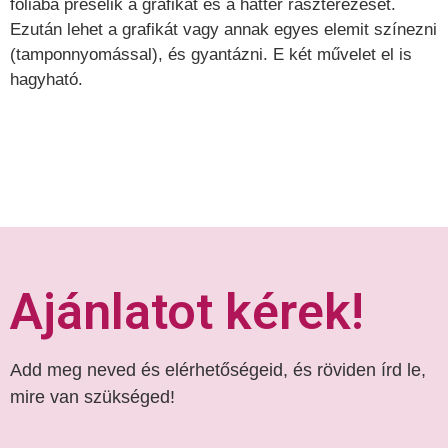
fóliába préselik a grafikát és a háttér raszterezését.
Ezután lehet a grafikát vagy annak egyes elemit színezni
(tamponnyomással), és gyantázni. E két művelet el is
hagyható.
Ajánlatot kérek!
Add meg neved és elérhetőségeid, és röviden írd le,
mire van szükséged!