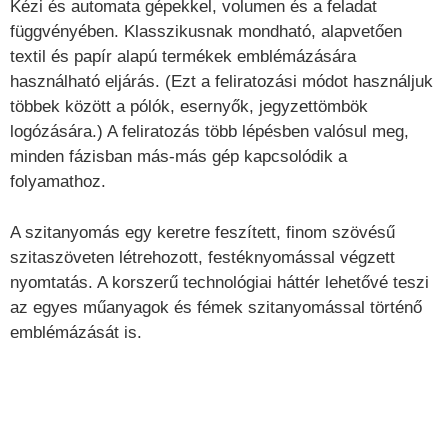
Kézi és automata gépekkel, volumen és a feladat
függvényében. Klasszikusnak mondható, alapvetően
textil és papír alapú termékek emblémázására
használható eljárás. (Ezt a feliratozási módot használjuk
többek között a pólók, esernyők, jegyzettömbök
logózására.) A feliratozás több lépésben valósul meg,
minden fázisban más-más gép kapcsolódik a
folyamathoz.
A szitanyomás egy keretre feszített, finom szövésű
szitaszöveten létrehozott, festéknyomással végzett
nyomtatás. A korszerű technológiai háttér lehetővé teszi
az egyes műanyagok és fémek szitanyomással történő
emblémázását is.