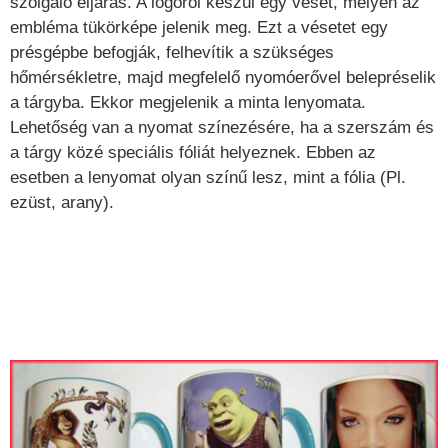
szolgáló eljárás. A logóról készül egy véset, melyen az
embléma tükörképe jelenik meg. Ezt a vésetet egy
présgépbe befogják, felhevítik a szükséges
hőmérsékletre, majd megfelelő nyomóerővel belepréselik
a tárgyba. Ekkor megjelenik a minta lenyomata.
Lehetőség van a nyomat színezésére, ha a szerszám és
a tárgy közé speciális fóliát helyeznek. Ebben az
esetben a lenyomat olyan színű lesz, mint a fólia (Pl.
ezüst, arany).