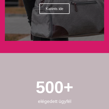
Kattints ide
500
+
elégedett ügyfél