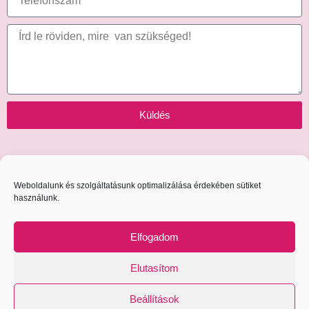
Küldés
Weboldalunk és szolgáltatásunk optimalizálása érdekében sütiket
Copyright 2020 © Minden Jog Fenntartva
használunk.
Elfogadom
Adatvédelmi Nyilatkozat
Elutasítom
Általános Szerződési Feltételek
Beállítások