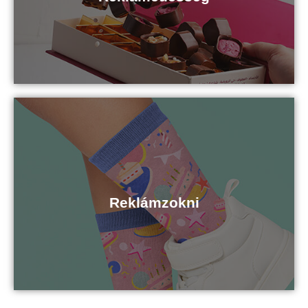
Reklámédesség
Kattints ide
Reklámzokni
Reklámzokni