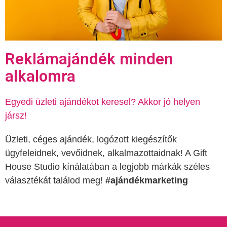
Reklámajándék minden
alkalomra
Egyedi üzleti ajándékot keresel? Akkor jó helyen
jársz!
Üzleti, céges ajándék, logózott kiegészítők
ügyfeleidnek, vevőidnek, alkalmazottaidnak! A Gift
House Studio kínálatában a legjobb márkák széles
választékát találod meg!
#ajándékmarketing