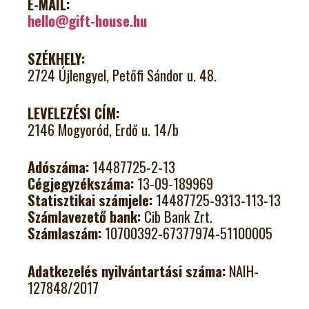
E-MAIL:
hello@gift-house.hu
SZÉKHELY:
2724 Újlengyel, Petőfi Sándor u. 48.
LEVELEZÉSI CÍM:
2146 Mogyoród, Erdő u. 14/b
Adószáma:
14487725-2-13
Cégjegyzékszáma:
13-09-189969
Statisztikai számjele:
14487725-9313-113-13
Számlavezető bank:
Cib Bank Zrt.
Számlaszám:
10700392-67377974-51100005
Adatkezelés nyilvántartási száma:
NAIH-
127848/2017