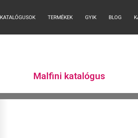
KATALÓGUSOK
TERMÉKEK
GYIK
BLOG
K
Malfini katalógus